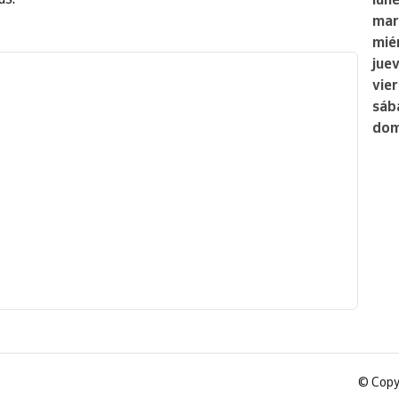
mar
mié
jue
vie
sáb
dom
©
Copy