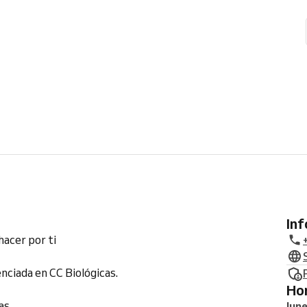
In
hacer por ti
nciada en CC Biológicas.
H
as.
lun